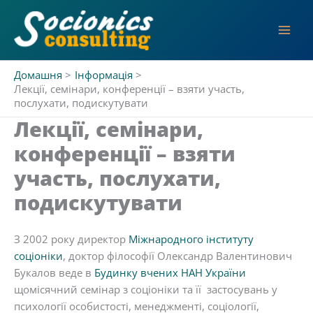
Перейти
до
вмісту
Домашня
Інформація
Лекції, семінари, конференції – взяти участь,
послухати, подискутувати
Лекції, семінари,
конференції – взяти
участь, послухати,
подискутувати
З 2002 року директор
Міжнародного інституту
соціоніки
, доктор філософії Олександр Валентинович
Букалов веде в
Будинку вчених НАН України
щомісячний семінар з соціоніки та її застосувань у
психології особистості, менеджменті, соціології,