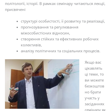
політології, історії. В рамках семінару читаються лекції,
присвячені
структурі особистості, її розвитку та реалізації,
прогнозування та регулювання
міжособистісних відносин,
створення стійких та ефективних робочих
колективів,
аналізу політичних та соціальних процесів.
Якщо вас
цікавлять
ці теми, то
ви можете
безкоштов
но брати
участь у
засіданнях
семінару як