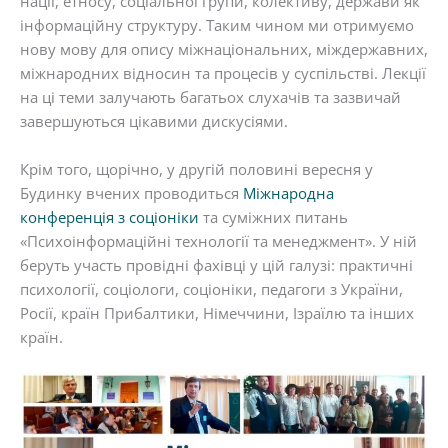
нації, етносу, соціальної групи, колективу, держави як
інформаційну структуру. Таким чином ми отримуємо
нову мову для опису міжнаціональних, міждержавних,
міжнародних відносин та процесів у суспільстві. Лекції
на ці теми залучають багатьох слухачів та зазвичай
завершуються цікавими дискусіями.
Крім того, щорічно, у другій половині вересня у
Будинку вчених проводиться
Міжнародна
конференція з соціоніки
та суміжних питань
«Психоінформаційні технології та менеджмент». У ній
беруть участь провідні фахівці у цій галузі: практичні
психології, соціологи, соціоніки, педагоги з України,
Росії, країн Прибалтики, Німеччини, Ізраїлю та інших
країн.