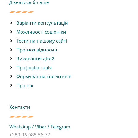
Дізнатись більше
o
e
r
a
k
a
m
m
-
p
l
Варіанти консультацій
a
n
Можливості соціоніки
e
Тести на нашому сайті
Прогноз відносин
Виховання дітей
Профорієнтація
Формування колективів
Про нас
Контакти
WhatsApp / Viber / Telegram
+380 96 088 56 77