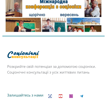
Розкрийте свій потенціал за допомогою соціоніки.
Соціонічні консультації з усіх життєвих питань
F
Y
I
T
a
o
n
e
c
u
s
l
Залишайтесь з нами
e
t
t
e
b
u
a
g
o
b
g
r