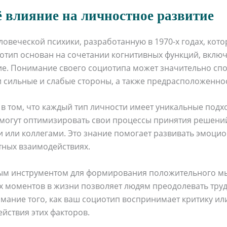
 влияние на личностное развитие
овеческой психики, разработанную в 1970-х годах, кото
отип основан на сочетании когнитивных функций, вклю
. Понимание своего социотипа может значительно спос
ои сильные и слабые стороны, а также предрасположенн
в том, что каждый тип личности имеет уникальные подх
могут оптимизировать свои процессы принятия решени
или коллегами. Это знание помогает развивать эмоцион
тных взаимодействиях.
ным инструментом для формирования положительного м
 моментов в жизни позволяет людям преодолевать трудн
ание того, как ваш социотип воспринимает критику или
ействия этих факторов.