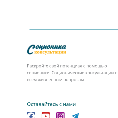
Раскройте свой потенциал с помощью
соционики. Соционические консультации п
всем жизненным вопросам
Оставайтесь с нами
F
Y
I
T