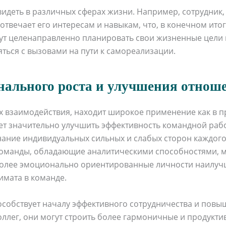
еть в различных сферах жизни. Например, сотрудник, 
отвечает его интересам и навыкам, что, в конечном ито
гут целенаправленно планировать свои жизненные цели 
ться с вызовами на пути к самореализации.
нального роста и улучшения отнош
х взаимодействия, находит широкое применение как в п
 значительно улучшить эффективность командной работ
нание индивидуальных сильных и слабых сторон каждог
оманды, обладающие аналитическими способностями, мог
 более эмоционально ориентированные личности наилуч
имата в команде.
особствует началу эффективного сотрудничества и пов
ллег, они могут строить более гармоничные и продукти