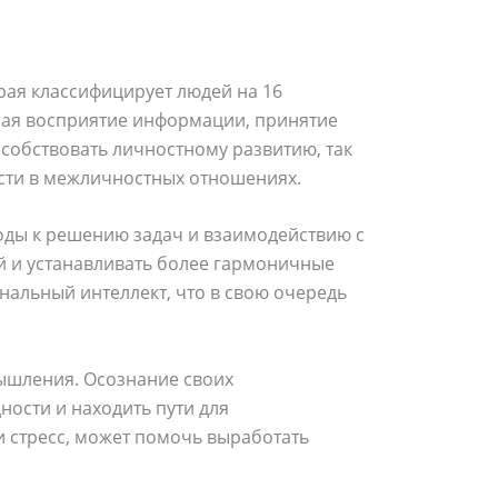
рая классифицирует людей на 16
чая восприятие информации, принятие
обствовать личностному развитию, так
ости в межличностных отношениях.
оды к решению задач и взаимодействию с
й и устанавливать более гармоничные
альный интеллект, что в свою очередь
ышления. Осознание своих
ости и находить пути для
 стресс, может помочь выработать