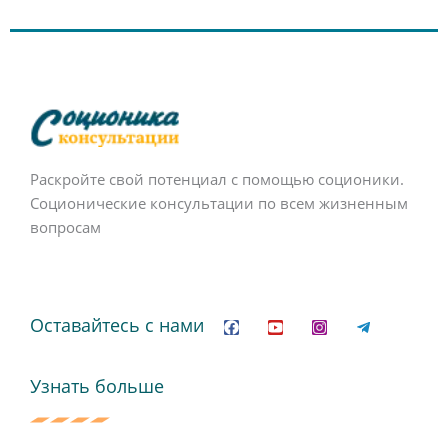
Раскройте свой потенциал с помощью соционики.
Соционические консультации по всем жизненным
вопросам
F
Y
I
T
a
o
n
e
c
u
s
l
Оставайтесь с нами
e
t
t
e
b
u
a
g
o
b
g
r
o
e
r
a
Узнать больше
k
a
m
m
-
p
l