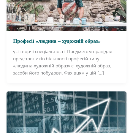
Професії «людина – художній образ»
усі творчі спеціальності Предметом працідля
представників більшості професій типу
«людина-художній образ» є: художній образ,
засоби його побудови. Фахівцям у цій […]