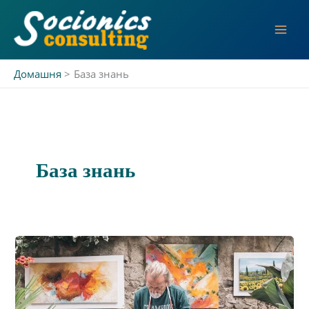
Перейти
до
вмісту
Домашня
База знань
База знань