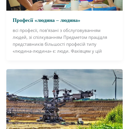
Професії «людина – людина»
всі професії, пов'язані з обслуговуванням
людей, зі спілкуванням Предметом працідля
представників більшості професій типу
«людина-людина» є: люди. Фахівцям у цій