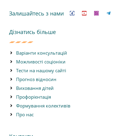
F
Y
I
T
a
o
n
e
c
u
s
l
Залишайтесь з нами
e
t
t
e
b
u
a
g
o
b
g
r
o
e
r
a
Дізнатись більше
k
a
m
m
-
p
l
Варіанти консультацій
a
n
Можливості соціоніки
e
Тести на нашому сайті
Прогноз відносин
Виховання дітей
Профорієнтація
Формування колективів
Про нас