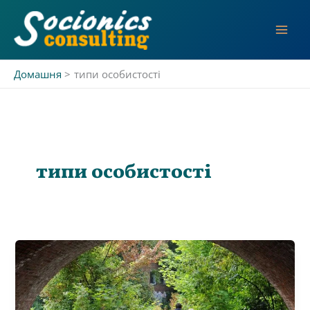
Перейти
до
вмісту
Домашня
типи особистості
типи особистості