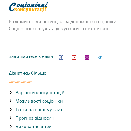
Розкрийте свій потенціал за допомогою соціоніки.
Соціонічні консультації з усіх життєвих питань
F
Y
I
T
a
o
n
e
c
u
s
l
Залишайтесь з нами
e
t
t
e
b
u
a
g
o
b
g
r
Дізнатись більше
o
e
r
a
k
a
m
m
-
p
l
Варіанти консультацій
a
n
Можливості соціоніки
e
Тести на нашому сайті
Прогноз відносин
Виховання дітей