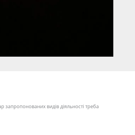
ар запропонованих видів діяльності треба