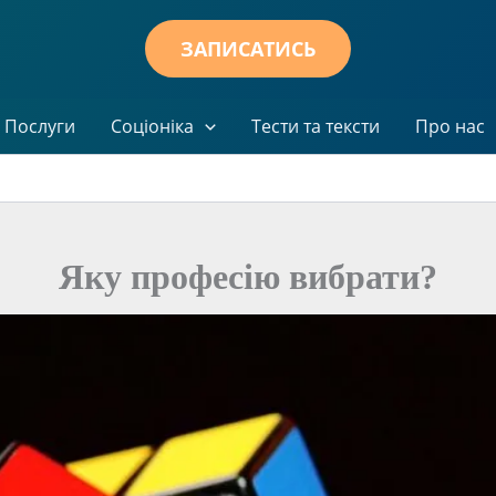
ЗАПИСАТИСЬ
Послуги
Соціоніка
Тести та тексти
Про нас
Яку професію вибрати?