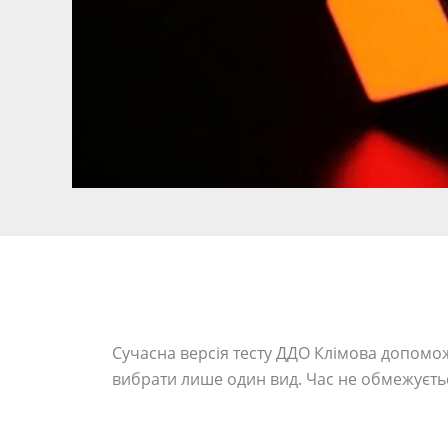
Сучасна версія тесту ДДО Клімова допомож
вибрати лише один вид. Час не обмежуєтьс