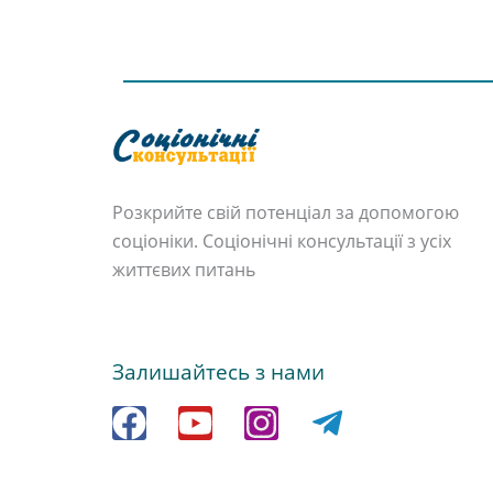
Розкрийте свій потенціал за допомогою
соціоніки. Соціонічні консультації з усіх
життєвих питань
Залишайтесь з нами
F
Y
I
T
a
o
n
e
c
u
s
l