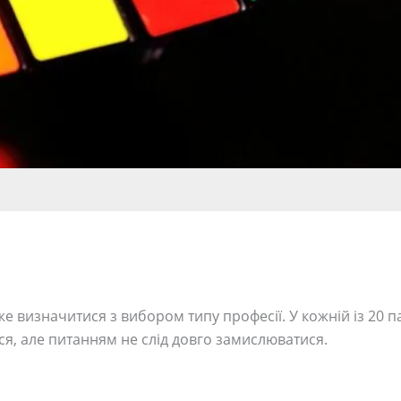
е визначитися з вибором типу професії. У кожній із 20 п
я, але питанням не слід довго замислюватися.