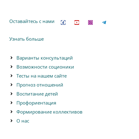
F
Y
I
T
a
o
n
e
c
u
s
l
Оставайтесь с нами
e
t
t
e
b
u
a
g
o
b
g
r
Узнать больше
o
e
r
a
k
a
m
m
-
p
Варианты консультаций
l
a
Возможности соционики
n
e
Тесты на нашем сайте
Прогноз отношений
Воспитание детей
Профориентация
Формирование коллективов
О нас