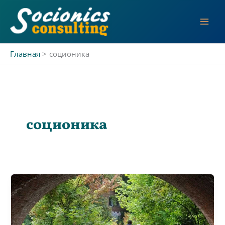
Перейти
к
содержимому
Главная
соционика
соционика